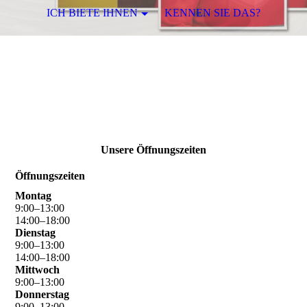
ICH BIETE IHNEN
KENNEN SIE DAS?
Unsere Öffnungszeiten
Öffnungszeiten
Montag
9
:
00
–
13
:
00
14
:
00
–
18
:
00
Dienstag
9
:
00
–
13
:
00
14
:
00
–
18
:
00
Mittwoch
9
:
00
–
13
:
00
Donnerstag
9
:
00
–
13
:
00